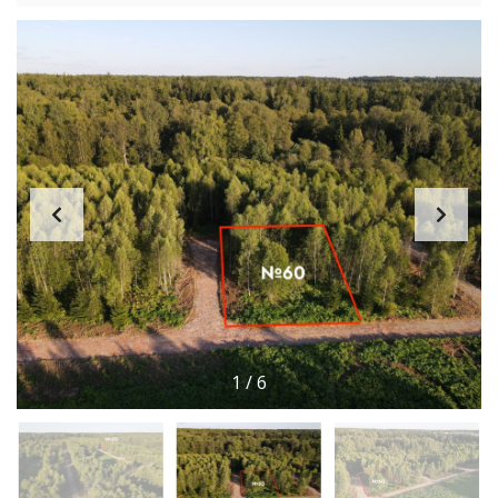
1
/
6